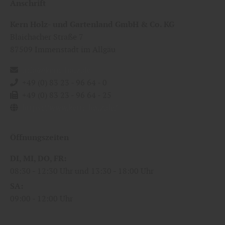
Anschrift
Kern Holz- und Gartenland GmbH & Co. KG
Blaichacher Straße 7
87509
Immenstadt im Allgäu
info@kern-holz.de
+49 (0) 83 23 - 96 64 - 0
+49 (0) 83 23 - 96 64 - 25
https://www.kern-holz.de/
Öffnungszeiten
DI
MI
DO
FR
08:30
12:30 Uhr
13:30
18:00 Uhr
SA
09:00
12:00 Uhr