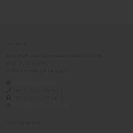
Anschrift
Kern Holz- und Gartenland GmbH & Co. KG
Blaichacher Straße 7
87509
Immenstadt im Allgäu
info@kern-holz.de
+49 (0) 83 23 - 96 64 - 0
+49 (0) 83 23 - 96 64 - 25
https://www.kern-holz.de/
Öffnungszeiten