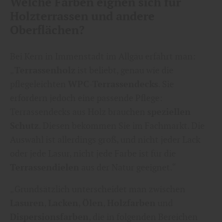
Welche Farben eignen sich für
Holzterrassen und andere
Oberflächen?
Bei Kern in Immenstadt im Allgäu erfährt man:
„
Terrassenholz
ist beliebt, genau wie die
pflegeleichten
WPC-Terrassendecks
. Sie
erfordern jedoch eine passende Pflege:
Terrassendecks aus Holz brauchen
speziellen
Schutz
. Diesen bekommen Sie im Fachmarkt. Die
Auswahl ist allerdings groß, und nicht jeder Lack
oder jede Lasur, nicht jede Farbe ist für die
Terrassendielen
aus der Natur geeignet.“
„Grundsätzlich unterscheidet man zwischen
Lasuren
,
Lacken
,
Ölen
,
Holzfarben
und
Dispersionsfarben
, die in folgenden Bereichen