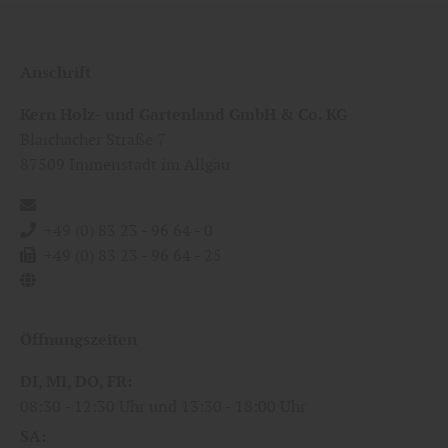
Anschrift
Kern Holz- und Gartenland GmbH & Co. KG
Blaichacher Straße 7
87509
Immenstadt im Allgäu
info@kern-holz.de
+49 (0) 83 23 - 96 64 - 0
+49 (0) 83 23 - 96 64 - 25
https://www.kern-holz.de/
Öffnungszeiten
DI
MI
DO
FR
08:30
12:30 Uhr
13:30
18:00 Uhr
SA