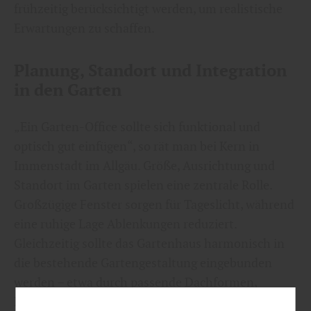
frühzeitig berücksichtigt werden, um realistische
Erwartungen zu schaffen.
Planung, Standort und Integration
in den Garten
„Ein Garten-Office sollte sich funktional und
optisch gut einfügen“, so rät man bei Kern in
Immenstadt im Allgäu. Größe, Ausrichtung und
Standort im Garten spielen eine zentrale Rolle.
Großzügige Fenster sorgen für Tageslicht, während
eine ruhige Lage Ablenkungen reduziert.
Gleichzeitig sollte das Gartenhaus harmonisch in
die bestehende Gartengestaltung eingebunden
werden – etwa durch passende Dachformen,
Fassadenfarben oder angrenzende Terrassen- und